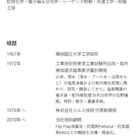
応用化学・電子論＆分光学・シーケンス制御・水道工学・殺菌
工学
経歴
1967年
横浜国立大学工学部卒
1972年
工業技術院東京工業試験所出向・紫外
線加遠式塩素要求量計開発
以来、用水（浄水・プール水・浴用水な
ど）の塩素消毒および紫外線水処理に携
わり、研究・開発してきた。塩素関連の
電子論・紫外線処理'分光分析学の在野権
威。特許・報文・著書多数。
1976年 ～
株式会社メルス技研 代表取締役
2010年 ～
当社技術顧問
Flip-Flap消毒法・抗菌剤Pathocut・抗真菌
剤MISなどの開発を主導・商品化。