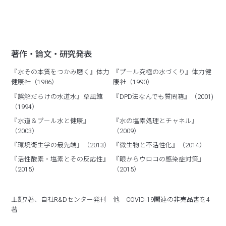
著作・論文・研究発表
『水その本質をつかみ磨く』体力
『プール究極の水づくり』体力健
健康社（1986）
康社（1990）
『誤解だらけの水道水』草風館
『DPD法なんでも質問箱』（2001)
（1994）
『水道＆プール水と健康』
『水の塩素処理とチャネル』
（2003）
（2009）
『環境衛生学の最先端』（2013）
『微生物と不活性化』（2014）
『活性酸素・塩素とその反応性』
『眼からウロコの感染症対策』
（2015）
（2015）
上記7著、自社R&Dセンター発刊 他 COVID‑19関連の非売品書を4
著