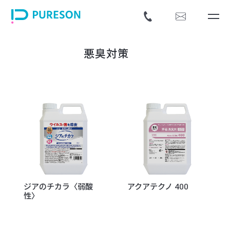
悪臭対策
ジアのチカラ〈弱酸
アクアテクノ 400
性〉