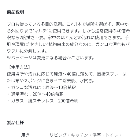
商品説明
プロも使っている多目的洗剤。これ1本で場所を選ばず、家中か
ら外回りまで”マルチ”に使用できます。しかも通常使用の40倍希
釈なら2度拭き不要。家中のほとんどの汚れに使用できます。手
肌や環境に”やさしい”植物由来の成分なのに、ガンコな汚れもパ
ワフルに分解します。
※パッケージは変更になる場合がございます。
【使用方法】
使用場所や汚れに応じて原液～40倍に薄めて、直接スプレーま
たは布やスポンジに含ませて除去後、水拭き。
・ガンコな汚れに：原液～10倍希釈
・通常汚れ：20倍～40倍希釈
・ガラス・鏡ステンレス：200倍希釈
製品仕様
用途
リビング・キッチン・浴室・トイレ・