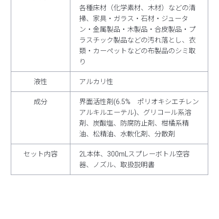
各種床材（化学素材、木材）などの清
掃、家具・ガラス・石材・ジュータ
ン・金属製品・木製品・合皮製品・プ
ラスチック製品などの汚れ落とし、衣
類・カーペットなどの布製品のシミ取
り
液性
アルカリ性
成分
界面活性剤(6.5% ポリオキシエチレン
アルキルエーテル)、グリコール系溶
剤、炭酸塩、防腐防止剤、柑橘系精
油、松精油、水軟化剤、分散剤
セット内容
2L本体、300mLスプレーボトル空容
器、ノズル、取扱説明書